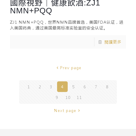
國際視野｜健康飲酒:ZJ1
NMN+PQQ
ZJ1 NMN+PQQ，世界NMN品牌首选，美国FDA认证，进
入美国药典，通过美国最高标准实验室的安全认证。
閱讀更多
Prev page
1
2
3
4
5
6
7
8
9
10
11
Next page