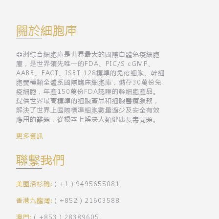
關於細胞庫
亞洲綜合細胞庫是世界最大的國際自體免疫細胞
庫，是世界領先唯一的FDA、PIC/S cGMP、
AABB、FACT、ISBT 128標準的免疫細胞、幹細
胞雙種類全體系國際臨床細胞庫，儲存30萬份免
疫細胞，年產150萬份FDA認證的幹細胞產品。
提供世界最高標準的細胞產品和細胞醫療服務，
解決了世界上國際標準細胞數量過少及安全有效
應用的難題，從根本上解决人類健康長壽問題。
更多資訊
聯繫我們
美國洛杉磯:
（+1）9495655081
香港九龍灣:
（+852）21603588
澳門:
（+853）28389605