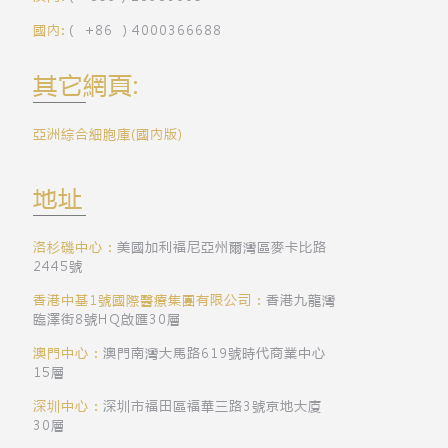
國內:
（ +86 ）4000366688
其它網頁:
亞洲綜合細胞庫(國內版)
地址
洛杉磯中心：
美國加利福尼亞州爾灣區麥卡比路
2445號
香港中基1號國際醫療集團有限公司：
香港九龍灣
臨澤街8號HQ啟匯30層
澳門中心：
澳門南灣大馬路619號時代商業中心
15層
深圳中心：
深圳市福田區福華三路3號京地大廈
30層