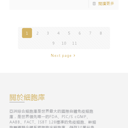
閱讀更多
1
2
3
4
5
6
7
8
9
10
11
Next page
關於細胞庫
亞洲綜合細胞庫是世界最大的國際自體免疫細胞
庫，是世界領先唯一的FDA、PIC/S cGMP、
AABB、FACT、ISBT 128標準的免疫細胞、幹細
胞雙種類全體系國際臨床細胞庫，儲存30萬份免