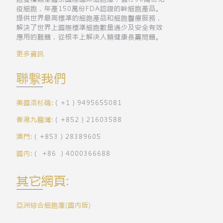
疫細胞，年產150萬份FDA認證的幹細胞產品。
提供世界最高標準的細胞產品和細胞醫療服務，
解決了世界上國際標準細胞數量過少及安全有效
應用的難題，從根本上解决人類健康長壽問題。
更多資訊
聯繫我們
美國洛杉磯:
（+1）9495655081
香港九龍灣:
（+852）21603588
澳門:
（+853）28389605
國內:
（ +86 ）4000366688
其它網頁:
亞洲綜合細胞庫(國內版)