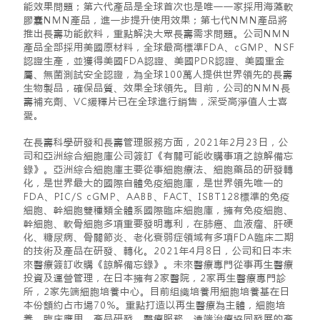
能效果問題；第六代產品是全球首次也是唯一一家採用海藻軟
膠囊NMN產品，進一步提升使用效果；第七代NMN產品將
推出長壽功能飲料，重點解決大眾長壽需求問題。公司NMN
產品全部採用美國原材料，全球最高標準FDA、cGMP、NSF
認證生產，並獲得美國FDA認證、美國PDR認證、美國重金
屬、無菌測試安全認證，為全球100萬人提供世界領先的長壽
生物製品，確保品質、效果全球領先。目前，公司的NMN長
壽補充劑、VC緩釋片已在全球進行銷售，深受高淨值人士喜
愛。
在長壽科學研發和長壽管理服務方面，2021年2月23日，公
司和亞洲綜合細胞庫公司簽訂《有關可能收購事項之諒解備忘
錄》。亞洲綜合細胞庫主要從事細胞療法、細胞藥品的研發轉
化，是世界最大的國際自體免疫細胞庫，是世界領先唯一的
FDA、PIC/S cGMP、AABB、FACT、ISBT128標準的免疫
細胞、幹細胞雙種類全體系國際臨床細胞庫，擁有免疫細胞、
幹細胞、軟骨細胞多項重要發明專利，在肺癌、血液瘤、肝硬
化、糖尿病、骨關節炎、老化衰弱症領域有多項FDA臨床二期
的技術及產品在研發、轉化。2021年4月8日，公司和日本未
來醫療簽訂收購《諒解備忘錄》。未來醫療專門從事再生醫療
投資及運營管理，在日本擁有2家醫院，2家再生醫療專門診
所，2家先端細胞培養中心。目前組織培養用細胞培養基在日
本份額約占市場70%。重點打造以再生醫療為主體，細胞培
養、臨床應用、產品研發、醫療服務、遠端治療協同發展的產