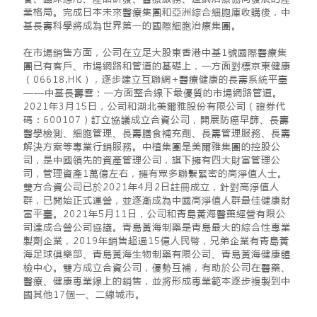
業格局。完成日本未來醫療集團和亞洲綜合細胞庫收購後，中
基長壽科學將成為世界第一的國際細胞治療集團。
在市場銷售方面，公司在立足大股東香港中基1號國際醫療集
團已有客戶、市場網路和管道的基礎上，一方面對標京東健康
（06618.HK），逐步建立互聯網+醫療健康的長壽系統平臺
——中基長壽雲；一方面整合線下最優質的市場網路管道。
2021年3月15日，公司和湖北美爾雅股份有限公司（證券代
碼：600107）訂立協議成立合資公司，開展防癌早篩、長壽
醫學檢測、細胞管理、長壽膳食補充劑、長壽管理服務、長壽
解決方案等專業行銷服務。中植集團是美爾雅集團的控股公
司，是中國領先的資產管理公司，旗下擁有四大財富管理公
司，管理資產1萬億左右，擁有眾多聯繫緊密的高淨值人士。
雙方合資公司已於2021年4月2日註冊成立，針對高淨值人
群，已開始正式運營，並逐漸成為中國高淨值人群最佳健康財
富平臺。2021年5月11日，公司和青島黃海醫藥經營有限公
司達成合營公司協議。青島黃海制藥是青島最大的綜合性專業
製劑企業，2019年銷售超過15億人民幣，兄弟企業有青島黃
海足球俱樂部、青島黃海生物制藥有限公司、青島黃海健康體
檢中心。雙方成立合資公司，優勢互補，有助於公司在醫藥、
醫療、健康專業線上的銷售，並將形成專業範本逐步複製到中
國其他17個一、二線城市。