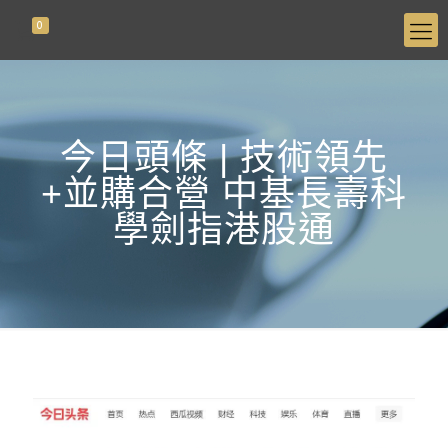
0
今日頭條 | 技術領先
+並購合營 中基長壽科
學劍指港股通