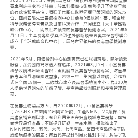
2021年5月11日，集團2項癌症早篩發明專利獲香港知識產權
署專利註冊處審批註冊，該專利相關技術顯著提升了癌症早篩
的有效性和準確性，增強了集團在世界癌症早篩領域的領先地
位。亞洲國際先進醫療檢測中心目前有9個技術平臺，和全球
科學服務領導者賽默飛世爾科技合作，共同建立「大中華區戰
略合作中心」，開展世界領先的長壽醫學檢測專案。2021年6
月11日，中基長壽科學與全球體外診斷領先者奧森多醫學聯合
成立「全球戰略合作中心」，展開世界領先的長壽醫學檢測專
案。
2021年5月，兩個檢測中心檢測專案已在深圳落地，開始接受
服務，深受國內高淨值人群追捧。2021年8月9日，中基長壽
科學收購杭州城南醫院，重點發展長壽醫學檢測專案、防癌早
篩專案和互聯網國際醫療。未來三年，集團將以並購、合作方
式在全國18個一、二線城市建立長壽醫學檢測中心，為100萬
人提供世界領先的防癌早篩、長壽醫學檢測服務和長壽管理服
務。
在長壽生物製品方面，自2020年12月，中基長壽科學
（767.HK）在美國加州開始研發、生產NMN、VC緩釋片長
壽膳食補充劑以來，充分利用集團在細胞領域專業優勢，堅持
做世界最好產品，不斷提升研發、生產水準，相繼推出了
NMN第四代、五代、六代、七代產品。第四代產品解決了防
治細胞癌變的問題；第五代產品針對男女性別不同，解決了功