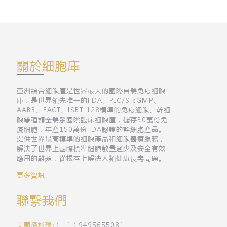
關於細胞庫
亞洲綜合細胞庫是世界最大的國際自體免疫細胞
庫，是世界領先唯一的FDA、PIC/S cGMP、
AABB、FACT、ISBT 128標準的免疫細胞、幹細
胞雙種類全體系國際臨床細胞庫，儲存30萬份免
疫細胞，年產150萬份FDA認證的幹細胞產品。
提供世界最高標準的細胞產品和細胞醫療服務，
解決了世界上國際標準細胞數量過少及安全有效
應用的難題，從根本上解决人類健康長壽問題。
更多資訊
聯繫我們
美國洛杉磯:
（+1）9495655081