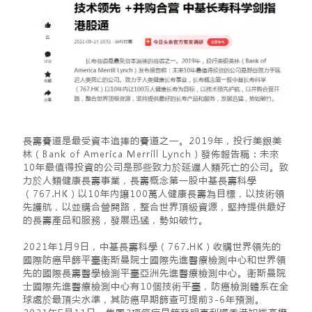
長壽賽道是最受資本追捧的賽道之一。2019年，投行美銀美
林（Bank of America Merrill Lynch）發佈報告稱：未來
10年最值得投資的公司是那些致力於延遲人類死亡的公司。致
力於人類健康長壽事業，長壽概念第一股中基長壽科學
（767.HK）以10年內讓100萬人健康長壽為目標，以技術領
先護航，以並購合營開路，整合世界頂級資源，堅持提供最好
的長壽產品和服務，發展迅猛，勢如破竹。
2021年1月9日，中基長壽科學（767.HK）收購世界領先的
國際防癌早篩平臺衛斯曼院士國際先進醫療檢測中心和世界領
先的國際長壽醫學檢測平臺亞洲先進醫療檢測中心。衛斯曼院
士國際先進醫療檢測中心有10個技術平臺，防癌檢測體系在全
球處於最頂尖水準，其防癌早期篩查可提前3-6年預測。