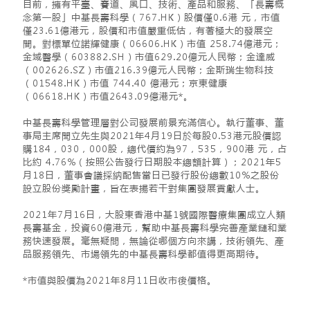
目前，擁有平臺、賽道、風口、技術、產品和服務、「長壽概
念第一股」中基長壽科學（767.HK）股價僅0.6港 元，市值
僅23.61億港元，股價和市值嚴重低估，有著極大的發展空
間。對標單位諾輝健康（06606.HK）市值 258.74億港元；
金域醫學（603882.SH）市值629.20億元人民幣；金達威
（002626.SZ）市值216.39億元人民幣；金斯瑞生物科技
（01548.HK）市值 744.40 億港元；京東健康
（06618.HK）市值2643.09億港元*。
中基長壽科學管理層對公司發展前景充滿信心。執行董事、董
事局主席閆立先生與2021年4月19日於每股0.53港元股價認
購184，030，000股，總代價約為97，535，900港 元，占
比約 4.76%（按照公告發行日期股本總額計算）；2021年5
月18日，董事會議採納配售當日已發行股份總數10%之股份
設立股份獎勵計畫，旨在表揚若干對集團發展貢獻人士。
2021年7月16日，大股東香港中基1號國際醫療集團成立人類
長壽基金，投資60億港元，幫助中基長壽科學完善產業鏈和業
務快速發展。毫無疑問，無論從哪個方向來講，技術領先、產
品服務領先、市場領先的中基長壽科學都值得更高期待。
*市值與股價為2021年8月11日收市後價格。