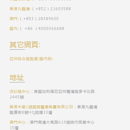
香港九龍灣:
（+852）21603588
澳門:
（+853）28389605
國內:
（ +86 ）4000366688
其它網頁:
亞洲綜合細胞庫(國內版)
地址
洛杉磯中心：
美國加利福尼亞州爾灣區麥卡比路
2445號
香港中基1號國際醫療集團有限公司：
香港九龍灣
臨澤街8號HQ啟匯30層
澳門中心：
澳門南灣大馬路619號時代商業中心
15層